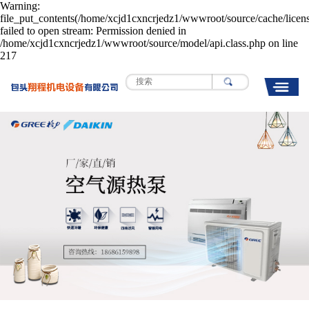
Warning:
file_put_contents(/home/xcjd1cxncrjedz1/wwwroot/source/cache/licen
failed to open stream: Permission denied in
/home/xcjd1cxncrjedz1/wwwroot/source/model/api.class.php on line
217