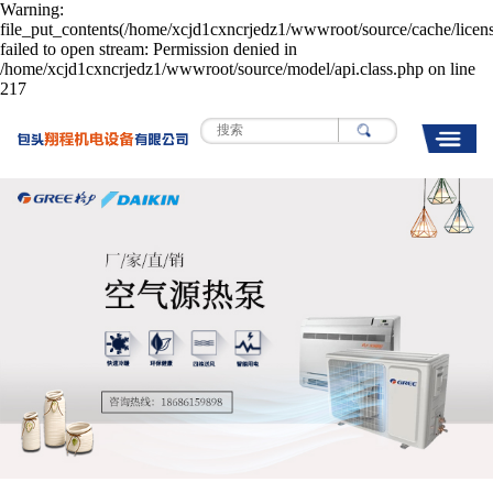
Warning:
file_put_contents(/home/xcjd1cxncrjedz1/wwwroot/source/cache/licen
failed to open stream: Permission denied in
/home/xcjd1cxncrjedz1/wwwroot/source/model/api.class.php on line
217