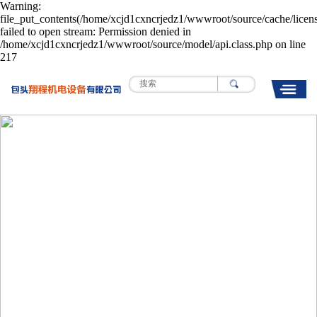
Warning:
file_put_contents(/home/xcjd1cxncrjedz1/wwwroot/source/cache/licen
failed to open stream: Permission denied in
/home/xcjd1cxncrjedz1/wwwroot/source/model/api.class.php on line
217